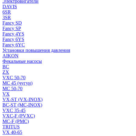
Электровигатели
DAVIS
6SR
3SR
Fancy SD
Fancy SP
Fancy 4YS
Fancy 6YS
Fancy 6YC
Установки повышения давления
AIKON
Фекальные насосы
BC
ZX
VXC 50-70
MC 45 (чугун)
MC 50-70
VX
VX-ST (VX-INOX)
BC-ST (MC-INOX)
VXC 35-45
VXC-F (PVXC)
MC-F (PMC)
TRITUS
VX 40-65