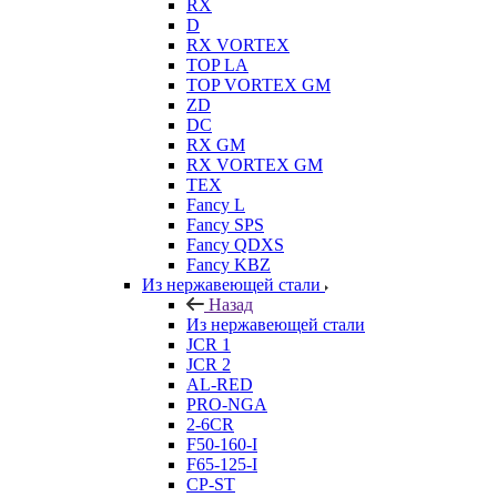
RX
D
RX VORTEX
TOP LA
TOP VORTEX GM
ZD
DC
RX GM
RX VORTEX GM
TEX
Fancy L
Fancy SPS
Fancy QDXS
Fancy KBZ
Из нержавеющей стали
Назад
Из нержавеющей стали
JCR 1
JCR 2
AL-RED
PRO-NGA
2-6CR
F50-160-I
F65-125-I
CP-ST