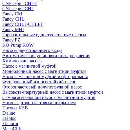
CNP серия CHLF
CNP серия CHL
Fancy CM
Fancy CHL
Fancy CHLF/CHLFT
Fancy MHI
Горизонтальные одноступенчатые насосы
Fancy FZ
KQ Pump KQW
Насосы двухстороннего входа
Автоматические установки пожаротушения
Химические насосы
Насос с магнитной муфтой
Моноблочный насос с магнитной муфтой
Насос с магнитной муфтой из фторопласта
Футерованный износостойкий насос
Фторопластовый полупогружной насос
Высокотемпературный насос с магнитной муфтой
Самовсасывающий насос с магнитной муфтой
Насос с фторопластовым покрытием
Насосы KSB
Etaline
Etabloc
Etanorm
MegaCPK