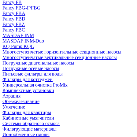
Fancy FB
Fancy FBG-F/FBG
Fancy FBA
Fancy FBD
Fancy FBZ
Fancy FBC
MASDAF INM
MASDAF INM-Duo
KQ Pump KQL
Многоступенчатые горизонтальные секционные насосы
Многоступенчатые вертикальные секционные насосы
Погружные диагональные насосы
Погружные осевые насосы
Питьевые фильтры для воды
Фильтры для коттеджей
Универсальная очистка ProMix
Комплексные установки
Аэрация
Обезжелезивание
Умягчение
Фильтры для квартиры
Кабинетные умягчители
Системы обратного осмоса
Фильтрующие материалы
Ионообменные смолы