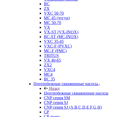
BC
ZX
VXC 50-70
MC 45 (чугун)
MC 50-70
VX
VX-ST (VX-INOX)
BC-ST (MC-INOX)
VXC 35-45
VXC-F (PVXC)
MC-F (PMC)
TRITUS
VX 40-65
ZX2
VXC4
MC4
BC 35
Центробежные скважинные насосы
Назад
Центробежные скважинные насосы
CNP серия SM
CNP серия SJ
CNP серия SJ (A,B,C,D,E,F,G,H)
CP
CP-mono