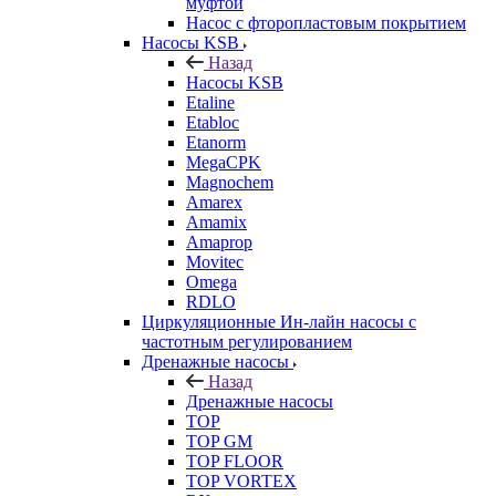
муфтой
Насос с фторопластовым покрытием
Насосы KSB
Назад
Насосы KSB
Etaline
Etabloc
Etanorm
MegaCPK
Magnochem
Amarex
Amamix
Amaprop
Movitec
Omega
RDLO
Циркуляционные Ин-лайн насосы с
частотным регулированием
Дренажные насосы
Назад
Дренажные насосы
TOP
TOP GM
TOP FLOOR
TOP VORTEX