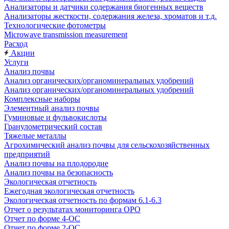
Анализаторы и датчики содержания биогенных веществ
Анализаторы жесткости, содержания железа, хроматов и т.д.
Технологические фотометры
Microwave transmission measurement
Расход
Акции
Услуги
Анализ почвы
Анализ органических/органоминеральных удобрений
Анализ органических/органоминеральных удобрений
Комплексные наборы
Элементный анализ почвы
Гуминовые и фульвокислоты
Гранулометрический состав
Тяжелые металлы
Агрохимический анализ почвы для сельскохозяйственных
предприятий
Анализ почвы на плодородие
Анализ почвы на безопасность
Экологическая отчетность
Ежегодная экологическая отчетность
Экологическая отчетность по формам 6.1-6.3
Отчет о результатах мониторинга ОРО
Отчет по форме 4-ОС
Отчет по форме 2-ОС