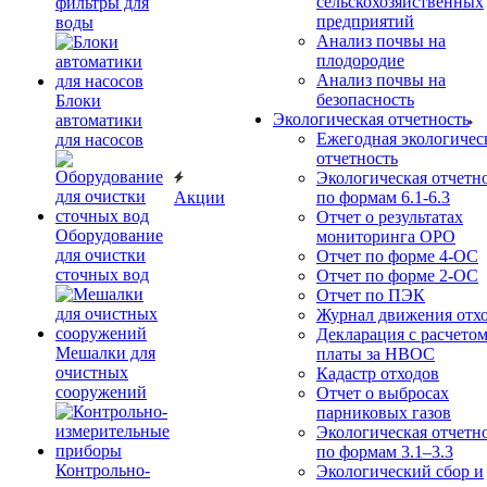
сельскохозяйственных
фильтры для
предприятий
воды
Анализ почвы на
плодородие
Анализ почвы на
безопасность
Блоки
Экологическая отчетность
автоматики
Ежегодная экологичес
для насосов
отчетность
Экологическая отчетн
Акции
по формам 6.1-6.3
Отчет о результатах
Оборудование
мониторинга ОРО
для очистки
Отчет по форме 4-ОС
сточных вод
Отчет по форме 2-ОС
Отчет по ПЭК
Журнал движения отх
Декларация с расчето
Мешалки для
платы за НВОС
очистных
Кадастр отходов
сооружений
Отчет о выбросах
парниковых газов
Экологическая отчетн
по формам 3.1–3.3
Контрольно-
Экологический сбор и