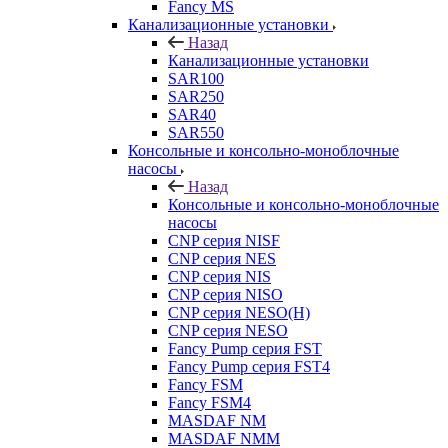
Fancy MS
Канализационные установки
Назад
Канализационные установки
SAR100
SAR250
SAR40
SAR550
Консольные и консольно-моноблочные
насосы
Назад
Консольные и консольно-моноблочные
насосы
CNP серия NISF
CNP серия NES
CNP серия NIS
CNP серия NISO
CNP серия NESO(H)
CNP серия NESO
Fancy Pump серия FST
Fancy Pump серия FST4
Fancy FSM
Fancy FSM4
MASDAF NM
MASDAF NMM