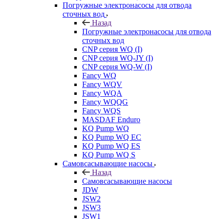
Погружные электронасосы для отвода
сточных вод
Назад
Погружные электронасосы для отвода
сточных вод
CNP серия WQ (I)
CNP серия WQ-JY (I)
CNP серия WQ-W (I)
Fancy WQ
Fancy WQV
Fancy WQA
Fancy WQQG
Fancy WQS
MASDAF Enduro
KQ Pump WQ
KQ Pump WQ EC
KQ Pump WQ ES
KQ Pump WQ S
Самовсасывающие насосы
Назад
Самовсасывающие насосы
JDW
JSW2
JSW3
JSW1