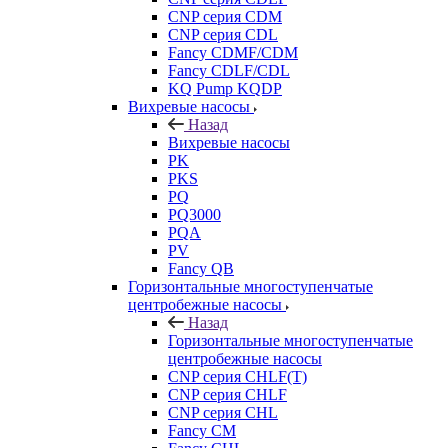
CNP серия CDM
CNP серия CDL
Fancy CDMF/CDM
Fancy CDLF/CDL
KQ Pump KQDP
Вихревые насосы
Назад
Вихревые насосы
PK
PKS
PQ
PQ3000
PQA
PV
Fancy QB
Горизонтальные многоступенчатые
центробежные насосы
Назад
Горизонтальные многоступенчатые
центробежные насосы
CNP серия CHLF(T)
CNP серия CHLF
CNP серия CHL
Fancy CM