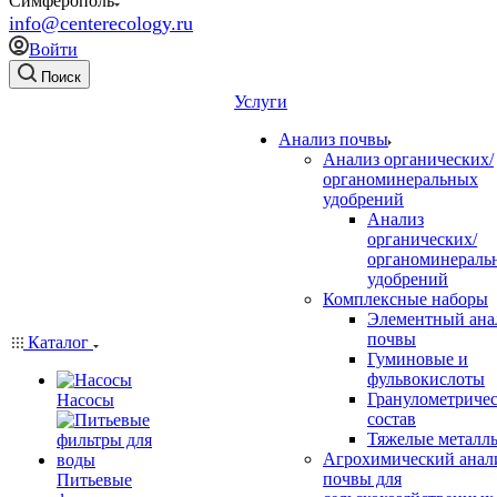
Симферополь
info@centerecology.ru
Войти
Поиск
Услуги
Анализ почвы
Анализ органических/
органоминеральных
удобрений
Анализ
органических/
органоминераль
удобрений
Комплексные наборы
Элементный ана
почвы
Каталог
Гуминовые и
фульвокислоты
Гранулометриче
Насосы
состав
Тяжелые металл
Агрохимический анал
почвы для
Питьевые