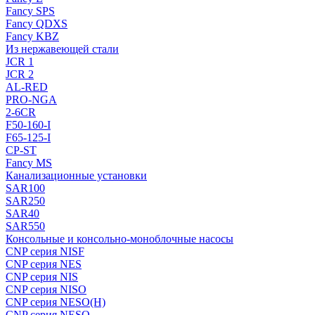
Fancy SPS
Fancy QDXS
Fancy KBZ
Из нержавеющей стали
JCR 1
JCR 2
AL-RED
PRO-NGA
2-6CR
F50-160-I
F65-125-I
CP-ST
Fancy MS
Канализационные установки
SAR100
SAR250
SAR40
SAR550
Консольные и консольно-моноблочные насосы
CNP серия NISF
CNP серия NES
CNP серия NIS
CNP серия NISO
CNP серия NESO(H)
CNP серия NESO