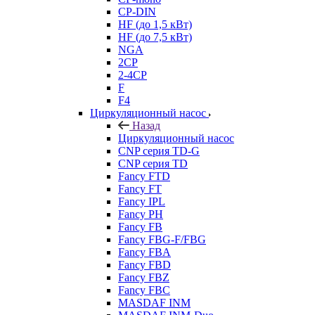
CP-DIN
HF (до 1,5 кВт)
HF (до 7,5 кВт)
NGA
2CP
2-4CP
F
F4
Циркуляционный насос
Назад
Циркуляционный насос
CNP серия TD-G
CNP серия TD
Fancy FTD
Fancy FT
Fancy IPL
Fancy PH
Fancy FB
Fancy FBG-F/FBG
Fancy FBA
Fancy FBD
Fancy FBZ
Fancy FBC
MASDAF INM