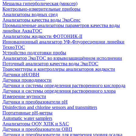
Мешалка гиперболическая (миксер)
Контрольно-измерительные приборы
Анализаторы водных сред
Анализаторы качества воды ЭкоСенс
Промышленные анализаторы параметров качества воды
линейки АкваТОС
Анализаторы жидкости ФОТОНИК-II
Инновационный анализатор УФ-Флуоресценции линейки
ТехноТОС
Устройство подготовки пробы
Анализатор ЭкоТОС во взрывозащищённом исполнении
Поточный анализатор качества воды ЭкоТОС
Трансмиттеры и контроллеры анализаторов жидкости
Датчики рН/ОВН
Датчики проводимости
Датчики и системы определения растворенного кислорода
Датчики и системы определения растворенного хлора
Измерение мутности
Датчики и преобразователи pH
Disinfection and chlorine sensors and transmitters
Портативные pH-метры
Automatic water samplers
Анализаторы ООУ, ХПК и SAC
Датчики и преобразователи ОВП
Датчики и преобразователи для измерения уровня осадка