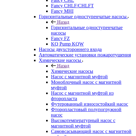
Fancy CHL
Fancy CHLF/CHLFT
Fancy MHI
Горизонтальные одноступенчатые насосы
Назад
Горизонтальные одноступенчатые
насосы
Fancy FZ
KQ Pump KQW
Насосы двухстороннего входа
Автоматические установки пожаротушения
Химические насосы
Назад
Химические насосы
Насос с магнитной муфтой
Моноблочный насос с магнитной
муфтой
Насос с магнитной муфтой из
фторопласта
Футерованный износостойкий насос
Фторопластовый полупогружной
насос
Высокотемпературный насос с
магнитной муфтой
Самовсасывающий насос с магнитной