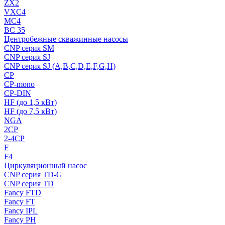
ZX2
VXC4
MC4
BC 35
Центробежные скважинные насосы
CNP серия SM
CNP серия SJ
CNP серия SJ (A,B,C,D,E,F,G,H)
CP
CP-mono
CP-DIN
HF (до 1,5 кВт)
HF (до 7,5 кВт)
NGA
2CP
2-4CP
F
F4
Циркуляционный насос
CNP серия TD-G
CNP серия TD
Fancy FTD
Fancy FT
Fancy IPL
Fancy PH