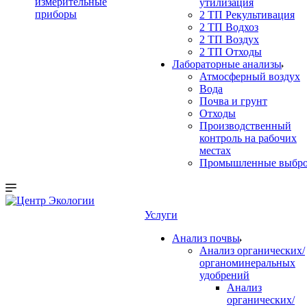
измерительные
утилизация
приборы
2 ТП Рекультивация
2 ТП Водхоз
2 ТП Воздух
2 ТП Отходы
Лабораторные анализы
Атмосферный воздух
Вода
Почва и грунт
Отходы
Производственный
контроль на рабочих
местах
Промышленные выбр
Услуги
Анализ почвы
Анализ органических/
органоминеральных
удобрений
Анализ
органических/