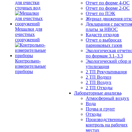
для очистки
Отчет по форме 4-ОС
сточных вод
Отчет по форме 2-ОС
Отчет по ПЭК
Журнал движения отх
Декларация с расчето
Мешалки для
платы за НВОС
очистных
Кадастр отходов
сооружений
Отчет о выбросах
парниковых газов
Экологическая отчетн
по формам 3.1–3.3
Контрольно-
Экологический сбор и
измерительные
утилизация
приборы
2 ТП Рекультивация
2 ТП Водхоз
2 ТП Воздух
2 ТП Отходы
Лабораторные анализы
Атмосферный воздух
Вода
Почва и грунт
Отходы
Производственный
контроль на рабочих
местах