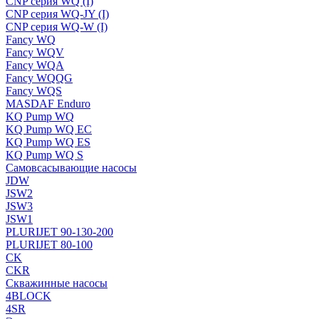
CNP серия WQ (I)
CNP серия WQ-JY (I)
CNP серия WQ-W (I)
Fancy WQ
Fancy WQV
Fancy WQA
Fancy WQQG
Fancy WQS
MASDAF Enduro
KQ Pump WQ
KQ Pump WQ EC
KQ Pump WQ ES
KQ Pump WQ S
Самовсасывающие насосы
JDW
JSW2
JSW3
JSW1
PLURIJET 90-130-200
PLURIJET 80-100
CK
CKR
Скважинные насосы
4BLOCK
4SR