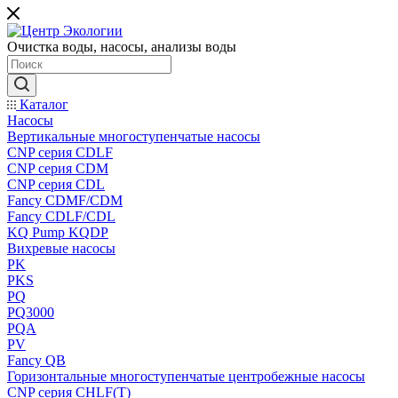
Очистка воды, насосы, анализы воды
Каталог
Насосы
Вертикальные многоступенчатые насосы
CNP серия CDLF
CNP серия CDM
CNP серия CDL
Fancy CDMF/CDM
Fancy CDLF/CDL
KQ Pump KQDP
Вихревые насосы
PK
PKS
PQ
PQ3000
PQA
PV
Fancy QB
Горизонтальные многоступенчатые центробежные насосы
CNP серия CHLF(T)