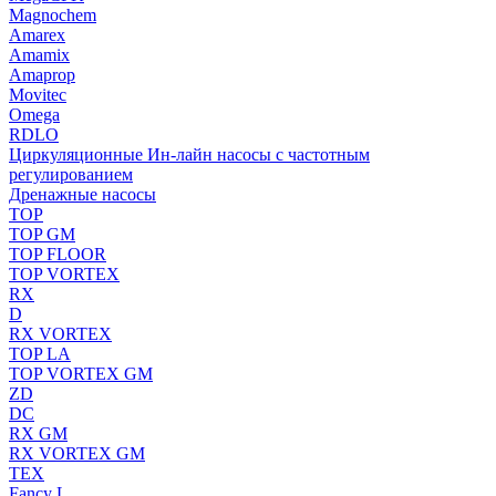
Magnochem
Amarex
Amamix
Amaprop
Movitec
Omega
RDLO
Циркуляционные Ин-лайн насосы с частотным
регулированием
Дренажные насосы
TOP
TOP GM
TOP FLOOR
TOP VORTEX
RX
D
RX VORTEX
TOP LA
TOP VORTEX GM
ZD
DC
RX GM
RX VORTEX GM
TEX
Fancy L