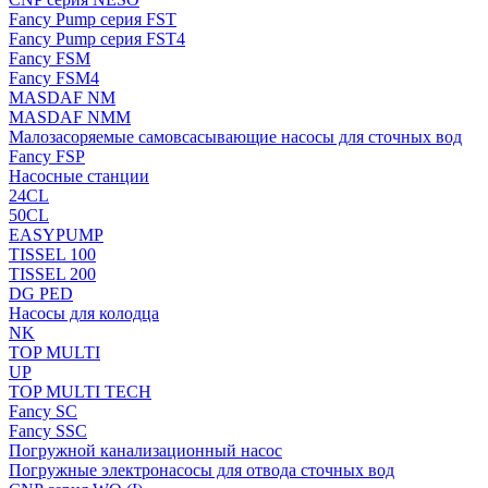
Fancy Pump серия FST
Fancy Pump серия FST4
Fancy FSM
Fancy FSM4
MASDAF NM
MASDAF NMM
Малозасоряемые самовсасывающие насосы для сточных вод
Fancy FSP
Насосные станции
24CL
50CL
EASYPUMP
TISSEL 100
TISSEL 200
DG PED
Насосы для колодца
NK
TOP MULTI
UP
TOP MULTI TECH
Fancy SC
Fancy SSC
Погружной канализационный насос
Погружные электронасосы для отвода сточных вод