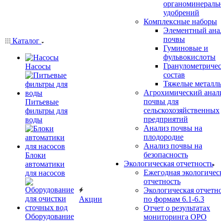
органоминераль
удобрений
Комплексные наборы
Элементный ана
почвы
Каталог
Гуминовые и
фульвокислоты
Гранулометриче
Насосы
состав
Тяжелые металл
Агрохимический анал
почвы для
Питьевые
сельскохозяйственных
фильтры для
предприятий
воды
Анализ почвы на
плодородие
Анализ почвы на
безопасность
Блоки
Экологическая отчетность
автоматики
Ежегодная экологичес
для насосов
отчетность
Экологическая отчетн
Акции
по формам 6.1-6.3
Отчет о результатах
Оборудование
мониторинга ОРО